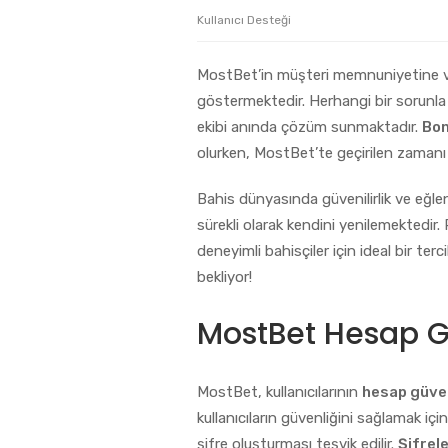
Kullanıcı Desteği
MostBet’in müşteri memnuniyetine ve
göstermektedir. Herhangi bir sorunla
ekibi anında çözüm sunmaktadır.
Bon
olurken, MostBet’te geçirilen zamanı d
Bahis dünyasında güvenilirlik ve eğlen
sürekli olarak kendini yenilemektedi
deneyimli bahisçiler için ideal bir ter
bekliyor!
MostBet Hesap Gü
MostBet, kullanıcılarının
hesap güve
kullanıcıların güvenliğini sağlamak için
şifre oluşturması teşvik edilir.
Şifrele