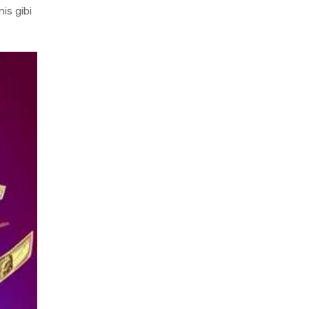
nis gibi