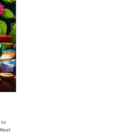
 bir
Most