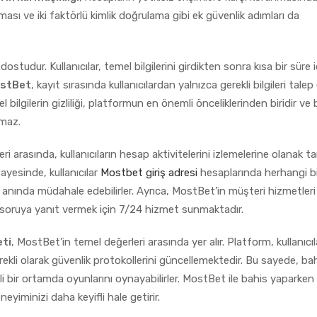
ması ve iki faktörlü kimlik doğrulama gibi ek güvenlik adımları da
dostudur. Kullanıcılar, temel bilgilerini girdikten sonra kısa bir süre 
stBet
, kayıt sırasında kullanıcılardan yalnızca gerekli bilgileri tale
isel bilgilerin gizliliği, platformun en önemli önceliklerinden biridir ve 
lmaz.
 arasında, kullanıcıların hesap aktivitelerini izlemelerine olanak t
ayesinde, kullanıcılar
Mostbet giriş adresi
hesaplarında herhangi bi
de anında müdahale edebilirler. Ayrıca, MostBet’in müşteri hizmetleri 
 soruya yanıt vermek için 7/24 hizmet sunmaktadır.
eti
, MostBet’in temel değerleri arasında yer alır. Platform, kullanıcıl
kli olarak güvenlik protokollerini güncellemektedir. Bu sayede, ba
 bir ortamda oyunlarını oynayabilirler. MostBet ile bahis yaparken
iminizi daha keyifli hale getirir.