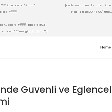
15″ icon_color=”#ffffff”
[codebean_icon_list_item icon=”
lor=”#ffffff”
Mon – Fri 10:00-18:00″ title
on_color=”#ffffff” title=”1-803-
e_and_icon=”5″ margin_bottom=””]
a
Home
nde Guvenli ve Eglencel
mi