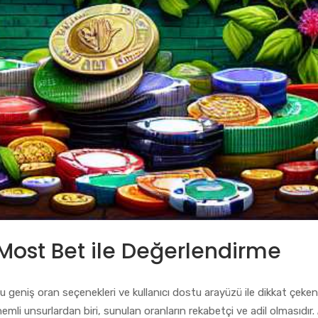
 Most Bet ile Değerlendirme
geniş oran seçenekleri ve kullanıcı dostu arayüzü ile dikkat çeken
emli unsurlardan biri, sunulan oranların rekabetçi ve adil olmasıdır.