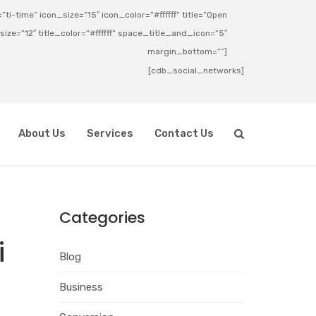
ti-time” icon_size=”15″ icon_color=”#ffffff” title=”Open
_size=”12″ title_color=”#ffffff” space_title_and_icon=”5″
margin_bottom=””]
[cdb_social_networks]
About Us
Services
Contact Us
Categories
i
Blog
Business